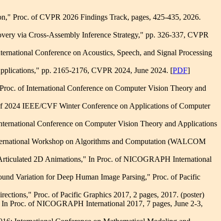
on," Proc. of CVPR 2026 Findings Track, pages, 425-435, 2026.
very via Cross-Assembly Inference Strategy," pp. 326-337, CVPR
ernational Conference on Acoustics, Speech, and Signal Processing
pplications," pp. 2165-2176, CVPR 2024, June 2024. [
PDF
]
oc. of International Conference on Computer Vision Theory and
of 2024 IEEE/CVF Winter Conference on Applications of Computer
nternational Conference on Computer Vision Theory and Applications
of International Workshop on Algorithms and Computation (WALCOM
r Articulated 2D Animations," In Proc. of NICOGRAPH International
und Variation for Deep Human Image Parsing," Proc. of Pacific
tions," Proc. of Pacific Graphics 2017, 2 pages, 2017. (poster)
 In Proc. of NICOGRAPH International 2017, 7 pages, June 2-3,