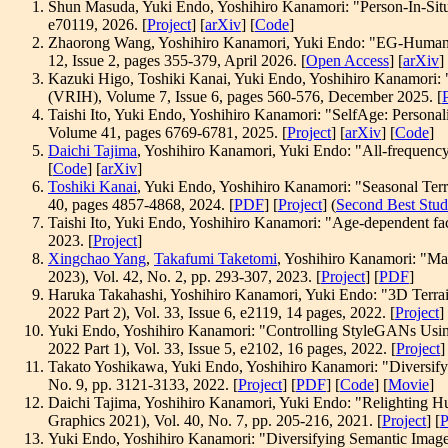
Shun Masuda, Yuki Endo, Yoshihiro Kanamori: "Person-In-Situ
e70119, 2026. [
Project
] [
arXiv
] [
Code
]
Zhaorong Wang, Yoshihiro Kanamori, Yuki Endo: "EG-HumanNe
12, Issue 2, pages 355-379, April 2026. [
Open Access
] [
arXiv
]
Kazuki Higo, Toshiki Kanai, Yuki Endo, Yoshihiro Kanamori: "
(VRIH), Volume 7, Issue 6, pages 560-576, December 2025. [
Taishi Ito, Yuki Endo, Yoshihiro Kanamori: "SelfAge: Personal
Volume 41, pages 6769-6781, 2025. [
Project
] [
arXiv
] [
Code
]
Daichi Tajima
, Yoshihiro Kanamori, Yuki Endo: "All-frequenc
[
Code
] [
arXiv
]
Toshiki Kanai
, Yuki Endo, Yoshihiro Kanamori: "Seasonal Ter
40, pages 4857-4868, 2024. [
PDF
] [
Project
] (
Second Best Stu
Taishi Ito, Yuki Endo, Yoshihiro Kanamori: "Age-dependent face
2023. [
Project
]
Xingchao Yang
,
Takafumi Taketomi
, Yoshihiro Kanamori: "Ma
2023), Vol. 42, No. 2, pp. 293-307, 2023. [
Project
] [
PDF
]
Haruka Takahashi, Yoshihiro Kanamori, Yuki Endo: "3D Terrai
2022 Part 2), Vol. 33, Issue 6, e2119, 14 pages, 2022. [
Project
]
Yuki Endo, Yoshihiro Kanamori: "Controlling StyleGANs Using
2022 Part 1), Vol. 33, Issue 5, e2102, 16 pages, 2022. [
Project
]
Takato Yoshikawa, Yuki Endo, Yoshihiro Kanamori: "Diversify
No. 9, pp. 3121-3133, 2022. [
Project
] [
PDF
] [
Code
] [
Movie
]
Daichi Tajima, Yoshihiro Kanamori, Yuki Endo: "Relighting 
Graphics 2021), Vol. 40, No. 7, pp. 205-216, 2021. [
Project
] [
Yuki Endo, Yoshihiro Kanamori: "Diversifying Semantic Image 