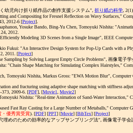
基づく幼児向け折り紙作品の創作支援システム",
折り紙の科学
, 2(1
atting and Compositing for Fresnel Reflection on Wavy Surfaces," Co
3, 2012-6 [
Project
].
aphanon, Yosuke Bando, Bing-Yu Chen, Tomoyuki Nishita: "Animating 
124, 2012.
"Efficiently Modeling 3D Scenes from a Single Image", IEEE Computer 
ukio Fukui: "An Interactive Design System for Pop-Up Cards with a Ph
2, 2011. [
Project
]
se Sampling by Solving Largest Empty Circle Problems", 画像
ita: "Chain Shape Matching for Simulating Complex Hairstyles," Com
ich, Tomoyuki Nishita, Markus Gross: "EWA Motion Blur", Computer G
ion and fracturing using adaptive shape matching with stiffness adj
-373, 2009-6. [
PDF
], [
Movie1
,
Movie2
]
Tomoyuki Nishita: "Real-time Animation of Sand-Water Interaction," C
sed Fast Ray Casting for a Large Number of Metaballs," Computer Gr
際大賞・優秀賞受賞
). [
PDF
] [
PPT
] [
Movie
] [
BibTex
] [
Project
]
めのための効率的なアップサンプリング法", 画像電子学会論文誌, 第36巻, 