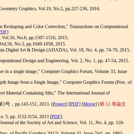
 Geometry Graphics, Vol.19, No.2, pp.227-236, 2016.
t Reshaping and Color Correction," Transactions on Computational
PDF
]
, pp.1507-1516, 2015.
, pp.1049-1058, 2015.
Asia Digital Art & Design (ADADA), Vol. 18, No. 4, pp. 74-79, 2015.
putational Design and Engineering, Vol. 2, No. 1, pp. 47-54, 2015.
tive in a single image," Computer Graphics Forum, Volume 33, Issue
Depth Image from a Single Image," Computer Graphics Forum (Proc. of
 Material Containing Slits," The International Journal of
143-151, 2013. [
Project
] [
PDF
] [
Movie
] (
第 12 巻論文
 J152-J154, 2013 [
PDF
].
rnal of the Society of Art and Science, Vol. 11, No. 4, pp. 118-
roc. of Pacific Graphics 2012), Volume 31, Issue 7pt1, pp. 1993-