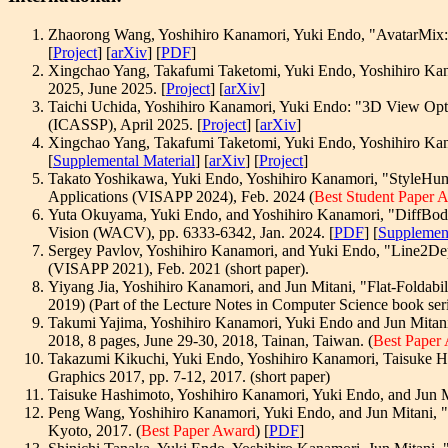
Zhaorong Wang, Yoshihiro Kanamori, Yuki Endo, "AvatarMix: I
[
Project
] [
arXiv
] [
PDF
]
Xingchao Yang, Takafumi Taketomi, Yuki Endo, Yoshihiro Kan
2025, June 2025. [
Project
] [
arXiv
]
Taichi Uchida, Yoshihiro Kanamori, Yuki Endo: "3D View Optim
(ICASSP), April 2025. [
Project
] [
arXiv
]
Xingchao Yang, Takafumi Taketomi, Yuki Endo, Yoshihiro Kan
[
Supplemental Material
] [
arXiv
] [
Project
]
Takato Yoshikawa, Yuki Endo, Yoshihiro Kanamori, "StyleHu
Applications (VISAPP 2024), Feb. 2024 (
Best Student Paper 
Yuta Okuyama, Yuki Endo, and Yoshihiro Kanamori, "DiffBody
Vision (WACV), pp. 6333-6342, Jan. 2024. [
PDF
] [
Supplement
Sergey Pavlov, Yoshihiro Kanamori, and Yuki Endo, "Line2Dep
(VISAPP 2021), Feb. 2021 (short paper).
Yiyang Jia, Yoshihiro Kanamori, and Jun Mitani, "Flat-Foldab
2019) (Part of the Lecture Notes in Computer Science book se
Takumi Yajima, Yoshihiro Kanamori, Yuki Endo and Jun Mitani,
2018, 8 pages, June 29-30, 2018, Tainan, Taiwan. (
Best Paper
Takazumi Kikuchi, Yuki Endo, Yoshihiro Kanamori, Taisuke Ha
Graphics 2017, pp. 7-12, 2017. (short paper)
Taisuke Hashimoto, Yoshihiro Kanamori, Yuki Endo, and Jun Mi
Peng Wang, Yoshihiro Kanamori, Yuki Endo, and Jun Mitani, "
Kyoto, 2017. (
Best Paper Award
) [
PDF
]