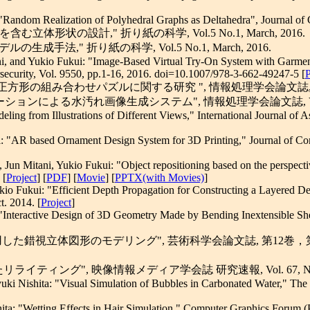
"Random Realization of Polyhedral Graphs as Deltahedra", Journal of
の設計," 折り紙の科学, Vol.5 No.1, March, 2016.
法," 折り紙の科学, Vol.5 No.1, March, 2016.
i, and Yukio Fukui: "Image-Based Virtual Try-On System with Garmen
ecurity, Vol. 9550, pp.1-16, 2016. doi=10.1007/978-3-662-49247-5 [
合わせパズルに関する研究 ", 情報処理学会論文誌, Vol.56, No.6
ンによる水汚れ画像生成システム", 情報処理学会論文誌, Vol.56, No.3
ing from Illustrations of Different Views," International Journal of 
: "AR based Ornament Design System for 3D Printing," Journal of Com
 Jun Mitani, Yukio Fukui: "Object repositioning based on the perspec
 [
Project
] [
PDF
] [
Movie
] [
PPTX(with Movies)
]
ukio Fukui: "Efficient Depth Propagation for Constructing a Layered 
t. 2014. [
Project
]
Interactive Design of 3D Geometry Made by Bending Inextensible Sheet
した錯視立体図形のモデリング", 芸術科学会論文誌, 第12巻，第3号，pp.
ライティング", 映像情報メディア学会誌 研究速報, Vol. 67, No. 5, pp.
Nishita: "Visual Simulation of Bubbles in Carbonated Water," The Jou
ta: "Wetting Effects in Hair Simulation," Computer Graphics Forum (P