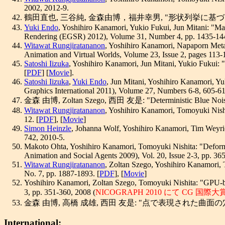
2002, 2012-9.
鶴田直也, 三谷純, 金森由博，福井幸男, "形状列挙に
Yuki Endo
, Yoshihiro Kanamori, Yukio Fukui, Jun Mitani: "M
Rendering (EGSR) 2012), Volume 31, Number 4, pp. 1435-144
Witawat Rungjiratananon
, Yoshihiro Kanamori, Napaporn Meta
Animation and Virtual Worlds, Volume 23, Issue 2, pages 113-
Satoshi Iizuka
, Yoshihiro Kanamori, Jun Mitani, Yukio Fukui: 
[
PDF
] [
Movie
].
Satoshi Iizuka
,
Yuki Endo
, Jun Mitani, Yoshihiro Kanamori, Y
Graphics International 2011), Volume 27, Numbers 6-8, 605-61
金森 由博, Zoltan Szego, 西田 友是: "Deterministic Blue Noi
Witawat Rungjiratananon
, Yoshihiro Kanamori, Tomoyuki Nish
12. [
PDF
], [
Movie
]
Simon Heinzle
, Johanna Wolf, Yoshihiro Kanamori, Tim Weyr
742, 2010-5.
Makoto Ohta, Yoshihiro Kanamori, Tomoyuki Nishita: "Deformat
Animation and Social Agents 2009), Vol. 20, Issue 2-3, pp. 365
Witawat Rungjiratananon
, Zoltan Szego, Yoshihiro Kanamori, 
No. 7, pp. 1887-1893. [
PDF
], [
Movie
]
Yoshihiro Kanamori, Zoltan Szego, Tomoyuki Nishita: "GPU-ba
3, pp. 351-360, 2008 (
NICOGRAPH 2010 にて CG 国
金森 由博, 高橋 成雄, 西田 友是: "点で表現された曲面の穴埋
International: