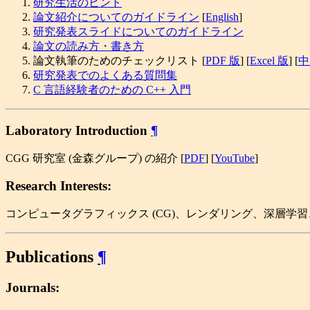
研究生活のヒント
論文紹介についてのガイドライン
[
English
]
研究発表スライドについてのガイドライン
論文の読み方・書き方
論文執筆のためのチェックリスト [
PDF 版
] [
Excel 版
] [
中
研究発表でのよくある質問集
C 言語経験者のための C++ 入門
Laboratory Introduction
¶
CGG 研究室 (金森グループ) の紹介 [
PDF
] [
YouTube
]
Research Interests:
コンピュータグラフィックス (CG)、レンダリング、深層学習
Publications
¶
Journals: