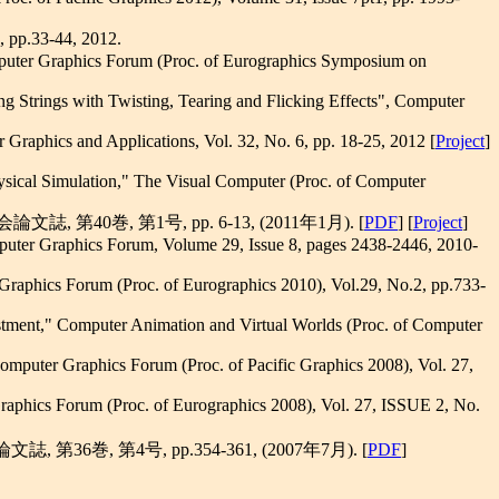
), pp.33-44, 2012.
mputer Graphics Forum (Proc. of Eurographics Symposium on
Strings with Twisting, Tearing and Flicking Effects", Computer
Graphics and Applications, Vol. 32, No. 6, pp. 18-25, 2012 [
Project
]
ysical Simulation," The Visual Computer (Proc. of Computer
電子学会論文誌, 第40巻, 第1号, pp. 6-13, (2011年1月). [
PDF
] [
Project
]
puter Graphics Forum, Volume 29, Issue 8, pages 2438-2446, 2010-
raphics Forum (Proc. of Eurographics 2010), Vol.29, No.2, pp.733-
ustment," Computer Animation and Virtual Worlds (Proc. of Computer
omputer Graphics Forum (Proc. of Pacific Graphics 2008), Vol. 27,
aphics Forum (Proc. of Eurographics 2008), Vol. 27, ISSUE 2, No.
第4号, pp.354-361, (2007年7月). [
PDF
]