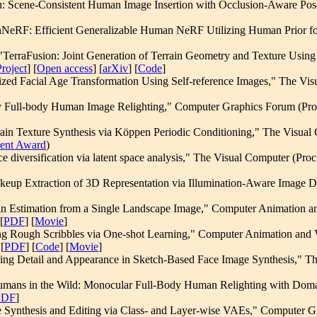
: Scene-Consistent Human Image Insertion with Occlusion-Aware Pose
RF: Efficient Generalizable Human NeRF Utilizing Human Prior for
TerraFusion: Joint Generation of Terrain Geometry and Texture Using L
Project
] [
Open access
] [
arXiv
] [
Code
]
ized Facial Age Transformation Using Self-reference Images," The Vis
y Full-body Human Image Relighting," Computer Graphics Forum (Proc.
rain Texture Synthesis via Köppen Periodic Conditioning," The Visual
dent Award
)
 diversification via latent space analysis," The Visual Computer (Pro
keup Extraction of 3D Representation via Illumination-Aware Image 
n Estimation from a Single Landscape Image," Computer Animation and
 [
PDF
] [
Movie
]
 Rough Scribbles via One-shot Learning," Computer Animation and Vir
 [
PDF
] [
Code
] [
Movie
]
ing Detail and Appearance in Sketch-Based Face Image Synthesis," The
Humans in the Wild: Monocular Full-Body Human Relighting with Doma
PDF
]
Synthesis and Editing via Class- and Layer-wise VAEs," Computer Grap