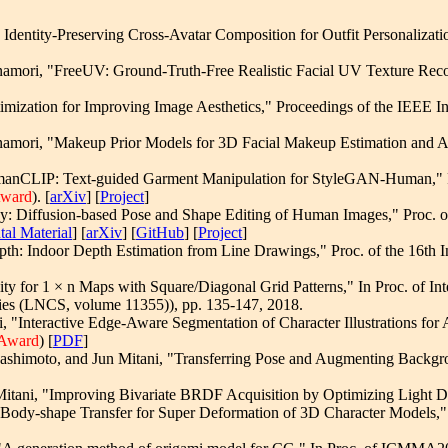
dentity-Preserving Cross-Avatar Composition for Outfit Personalizati
amori, "FreeUV: Ground-Truth-Free Realistic Facial UV Texture Reco
ization for Improving Image Aesthetics," Proceedings of the IEEE Int
amori, "Makeup Prior Models for 3D Facial Makeup Estimation and A
manCLIP: Text-guided Garment Manipulation for StyleGAN-Human," Pr
Award
). [
arXiv
]
[
Project
]
: Diffusion-based Pose and Shape Editing of Human Images," Proc. 
al Material
] [
arXiv
] [
GitHub
] [
Project
]
th: Indoor Depth Estimation from Line Drawings," Proc. of the 16th I
ility for 1 × n Maps with Square/Diagonal Grid Patterns," In Proc. 
ries (LNCS, volume 11355)), pp. 135-147, 2018.
 "Interactive Edge-Aware Segmentation of Character Illustrations fo
 Award
) [
PDF
]
shimoto, and Jun Mitani, "Transferring Pose and Augmenting Backgro
tani, "Improving Bivariate BRDF Acquisition by Optimizing Light Direc
Body-shape Transfer for Super Deformation of 3D Character Models,"