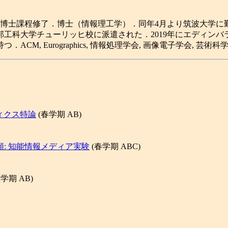
攻博士課程修了．博士（情報理工学）．同年4月より筑波大学に
連邦工科大学チューリッヒ校に派遣された．2019年にエディン
, Eurographics, 情報処理学会, 画像電子学会, 芸術
フィクス特論
(春学期 AB)
類: 知能情報メディア実験
(春学期 ABC)
学期 AB)