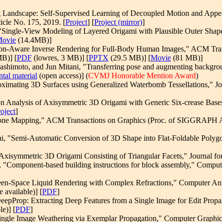
 Landscape: Self-Supervised Learning of Decoupled Motion and Appea
cle No. 175, 2019. [
Project
] [
Project (mirror)
]
"Single-View Modeling of Layered Origami with Plausible Outer Shape
ovie
(14.4MB)]
ion-Aware Inverse Rendering for Full-Body Human Images," ACM Tran
B)] [
PDF
(lowres, 3 MB)] [
PPTX
(29.5 MB)] [
Movie
(81 MB)]
himoto, and Jun Mitani, "Transferring pose and augmenting backgroun
tal material
(open access)] (
CVMJ Honorable Mention Award
)
ximating 3D Surfaces using Generalized Waterbomb Tessellations," Jo
on Analysis of Axisymmetric 3D Origami with Generic Six-crease Base
oject
]
Tone Mapping," ACM Transactions on Graphics (Proc. of SIGGRAPH A
, "Semi-Automatic Conversion of 3D Shape into Flat-Foldable Polygo
xisymmetric 3D Origami Consisting of Triangular Facets," Journal for
 "Component-based building instructions for block assembly," Compute
een-Space Liquid Rendering with Complex Refractions," Computer Ani
 available)] [
PDF
]
DeepProp: Extracting Deep Features from a Single Image for Edit Prop
e)] [
PDF
]
Single Image Weathering via Exemplar Propagation," Computer Graphic