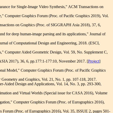
rance for Single-Image Video Synthesis," ACM Transactions on
," Computer Graphics Forum (Proc. of Pacific Graphics 2019), Vol.
sactions on Graphics (Proc. of SIGGRAPH Asia 2018), 37, 6,
d for deep human-image parsing and its applications," Journal of
urnal of Computational Design and Engineering, 2018. (ESCI,
s," Computer Aided Geometric Design, Vol. 59, No. Supplement C,
SIA 2017), 36, 6, pp.177:1-177:10, November 2017. [
Project
]
nal Model," Computer Graphics Forum (Proc. of Pacific Graphics
 Geometry and Graphics, Vol. 21, No. 1, pp. 107-118, 2017.
r-Aided Design and Applications, Vol. 14, No. 3, pp. 293-300,
mation and Virtual Worlds (Special issue for CASA 2016), Volume
agation," Computer Graphics Forum (Proc. of Eurographics 2016),
s Forum (Proc. of Eurographics 2016), Vol. 35, ISSUE 2, pages 501-