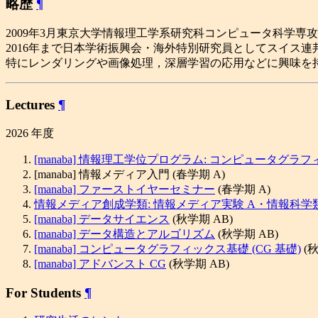
略歴
¶
2009年3月東京大学情報理工学系研究科コンピュータ科学専
2016年まで日本学術振興会・海外特別研究員としてスイス
特にレンダリングや画像処理，深層学習の応用などに興味を持つ．ACM
Lectures
¶
2026 年度
[manaba] 情報理工学位プログラム: コンピュータグラ
[manaba] 情報メディア入門 (春学期 A)
[manaba] ファーストイヤーセミナー
(春学期 A)
情報メディア創成学類: 情報メディア実験 A・情報科学
[manaba] データサイエンス
(秋学期 AB)
[manaba] データ構造とアルゴリズム
(秋学期 AB)
[manaba] コンピュータグラフィックス基礎 (CG 基礎)
(秋
[manaba] アドバンスト CG
(秋学期 AB)
For Students
¶