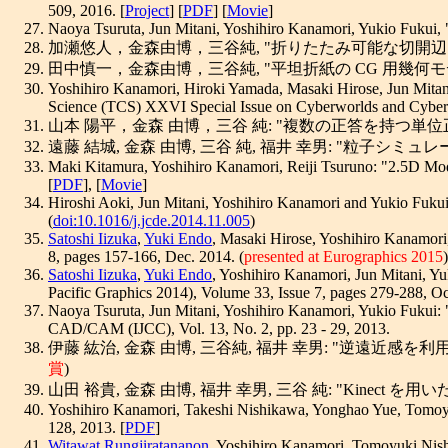
509, 2016. [
Project
] [
PDF
] [
Movie
]
Naoya Tsuruta, Jun Mitani, Yoshihiro Kanamori, Yukio Fukui, 
加瀬悠人，金森由博，三谷純, "折りたたみ可能な切開辺を含む立体形状
田中慎一，金森由博，三谷純, "平坦折紙の CG 用幾何モデルの生成手
Yoshihiro Kanamori, Hiroki Yamada, Masaki Hirose, Jun Mitan
Science (TCS) XXVI Special Issue on Cyberworlds and Cybers
山本 陽平，金森 由博，三谷 純: "複数の正答を持つ単位正方形の組み
遠藤 結城, 金森 由博, 三谷 純, 福井 幸男: "粒子シミュレーショ
Maki Kitamura, Yoshihiro Kanamori, Reiji Tsuruno: "2.5D Model
[
PDF
], [
Movie
]
Hiroshi Aoki, Jun Mitani, Yoshihiro Kanamori and Yukio Fukui
(
doi:10.1016/j.jcde.2014.11.005
)
Satoshi Iizuka
,
Yuki Endo
, Masaki Hirose, Yoshihiro Kanamori,
8, pages 157-166, Dec. 2014. (
presented at Eurographics 2015
)
Satoshi Iizuka
,
Yuki Endo
, Yoshihiro Kanamori, Jun Mitani, Y
Pacific Graphics 2014), Volume 33, Issue 7, pages 279-288, Oc
Naoya Tsuruta, Jun Mitani, Yoshihiro Kanamori, Yukio Fukui: "
CAD/CAM (IJCC), Vol. 13, No. 2, pp. 23 - 29, 2013.
伊藤 紘治, 金森 由博, 三谷純, 福井 幸男: "逆遠近感を利用
賞
)
山田 裕貴, 金森 由博, 福井 幸男, 三谷 純: "Kinect を用いたリ
Yoshihiro Kanamori, Takeshi Nishikawa, Yonghao Yue, Tomoyuki 
128, 2013. [
PDF
]
Witawat Rungjiratananon
, Yoshihiro Kanamori, Tomoyuki Nishi