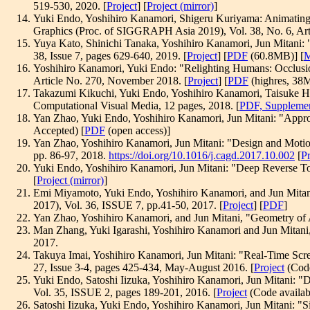
519-530, 2020. [
Project
] [
Project (mirror)
]
Yuki Endo, Yoshihiro Kanamori, Shigeru Kuriyama: Animating
Graphics (Proc. of SIGGRAPH Asia 2019), Vol. 38, No. 6, Arti
Yuya Kato, Shinichi Tanaka, Yoshihiro Kanamori, Jun Mitani: 
38, Issue 7, pages 629-640, 2019. [
Project
] [
PDF
(60.8MB)] [
M
Yoshihiro Kanamori, Yuki Endo: "Relighting Humans: Occlus
Article No. 270, November 2018. [
Project
] [
PDF
(highres, 38M
Takazumi Kikuchi, Yuki Endo, Yoshihiro Kanamori, Taisuke Has
Computational Visual Media, 12 pages, 2018. [
PDF, Supplemen
Yan Zhao, Yuki Endo, Yoshihiro Kanamori, Jun Mitani: "Appro
Accepted) [
PDF
(open access)]
Yan Zhao, Yoshihiro Kanamori, Jun Mitani: "Design and Moti
pp. 86-97, 2018.
https://doi.org/10.1016/j.cagd.2017.10.002
[
Pr
Yuki Endo, Yoshihiro Kanamori, Jun Mitani: "Deep Reverse 
[
Project (mirror)
]
Emi Miyamoto, Yuki Endo, Yoshihiro Kanamori, and Jun Mitani
2017), Vol. 36, ISSUE 7, pp.41-50, 2017. [
Project
] [
PDF
]
Yan Zhao, Yoshihiro Kanamori, and Jun Mitani, "Geometry of A
Man Zhang, Yuki Igarashi, Yoshihiro Kanamori and Jun Mitani,
2017.
Takuya Imai, Yoshihiro Kanamori, Jun Mitani: "Real-Time Scr
27, Issue 3-4, pages 425-434, May-August 2016. [
Project
(Code
Yuki Endo, Satoshi Iizuka, Yoshihiro Kanamori, Jun Mitani: "
Vol. 35, ISSUE 2, pages 189-201, 2016. [
Project
(Code availabl
Satoshi Iizuka, Yuki Endo, Yoshihiro Kanamori, Jun Mitani: "