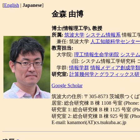
[
English
|
Japanese
]
金森 由博
博士(情報理工学), 教授
所属:
筑波大学
システム情報系
情報工
兼任: 筑波大学
人工知能科学センター (C
教育担当:
大学院:
理工情報生命学術院
システ
(旧: システム情報工学研究科 コ
学群:
情報学群
情報メディア創成学
研究室:
計算幾何学とグラフィックス研究室
Google Scholar
筑波大の住所: 〒305-8573 茨城県つくば市
居室: 総合研究棟 B 棟 1108 号室 (Phone: 02
研究室 1: 総合研究棟 B 棟 1125 号室 (Phone/
研究室 2: 総合研究棟 B 棟 925 号室 (Phone/F
E-mail: kanamori(AT)cs.tsukuba.ac.jp